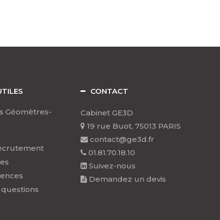
UTILES
CONTACT
s Géomètres-
Cabinet GE3D
19 rue Buot, 75013 PARIS
contact@ge3d.fr
ecrutement
01.81.70.18.10
les
Suivez-nous
rences
Demandez un devis
 questions