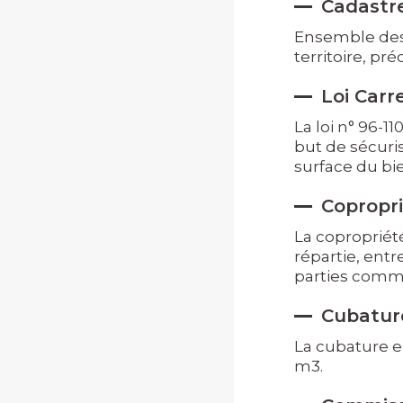
Cadastr
Ensemble des 
territoire, pré
Loi Carr
La loi n° 96-1
but de sécuri
surface du bie
Copropr
La copropriét
répartie, ent
parties comm
Cubatur
La cubature en
m3.