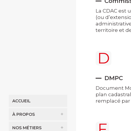
Commiss
La CDAC est u
(ou d’extensio
administrativ
territoire et
D
DMPC
Document Modi
plan cadastral
remplacé par p
ACCUEIL
À PROPOS
F
NOS MÉTIERS