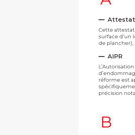
Attestat
Cette attestat
surface d’un l
de plancher), 
AIPR
L’Autorisatio
d’endommageme
réforme est a
spécifiquemen
précision no
B