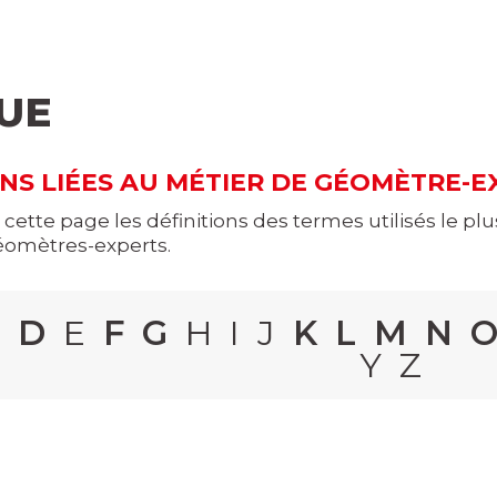
UE
ONS LIÉES AU MÉTIER DE GÉOMÈTRE-E
 cette page les définitions des termes utilisés le p
géomètres-experts.
C
D
E
F
G
H I J
K
L
M
N
Y Z