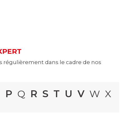
XPERT
lus régulièrement dans le cadre de nos
O
P
Q
R
S
T
U
V
W X