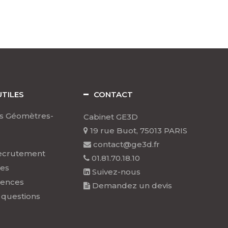
UTILES
CONTACT
s Géomètres-
Cabinet GE3D
19 rue Buot, 75013 PARIS
contact@ge3d.fr
ecrutement
01.81.70.18.10
les
Suivez-nous
rences
Demandez un devis
 questions