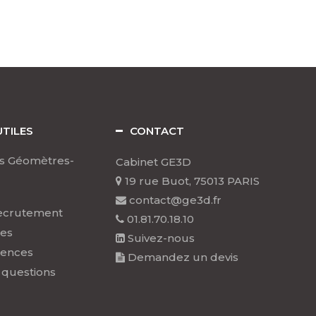
UTILES
CONTACT
s Géomètres-
Cabinet GE3D
19 rue Buot, 75013 PARIS
contact@ge3d.fr
ecrutement
01.81.70.18.10
les
Suivez-nous
rences
Demandez un devis
 questions