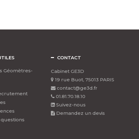
UTILES
CONTACT
s Géomètres-
Cabinet GE3D
19 rue Buot, 75013 PARIS
contact@ge3d.fr
ecrutement
01.81.70.18.10
les
Suivez-nous
rences
Demandez un devis
 questions