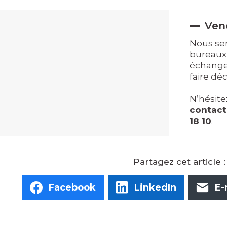
Ven
Nous ser
bureaux
échanger
faire dé
N’hésite
contact
18 10
.
Facebook
LinkedIn
E-