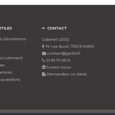
UTILES
CONTACT
s Géomètres-
Cabinet GE3D
19 rue Buot, 75013 PARIS
contact@ge3d.fr
ecrutement
01.81.70.18.10
les
Suivez-nous
rences
Demandez un devis
 questions