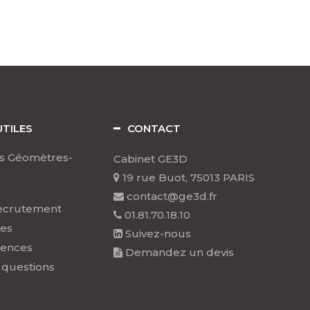
UTILES
CONTACT
s Géomètres-
Cabinet GE3D
19 rue Buot, 75013 PARIS
contact@ge3d.fr
ecrutement
01.81.70.18.10
les
Suivez-nous
rences
Demandez un devis
 questions