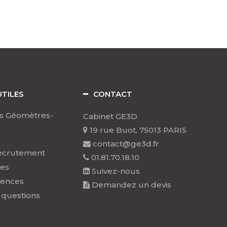
UTILES
CONTACT
s Géomètres-
Cabinet GE3D
19 rue Buot, 75013 PARIS
contact@ge3d.fr
ecrutement
01.81.70.18.10
les
Suivez-nous
rences
Demandez un devis
 questions