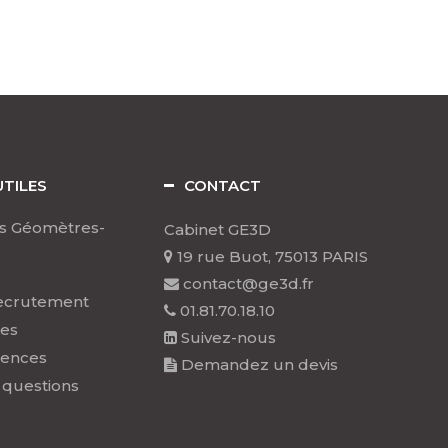
UTILES
CONTACT
s Géomètres-
Cabinet GE3D
19 rue Buot, 75013 PARIS
contact@ge3d.fr
ecrutement
01.81.70.18.10
les
Suivez-nous
rences
Demandez un devis
 questions