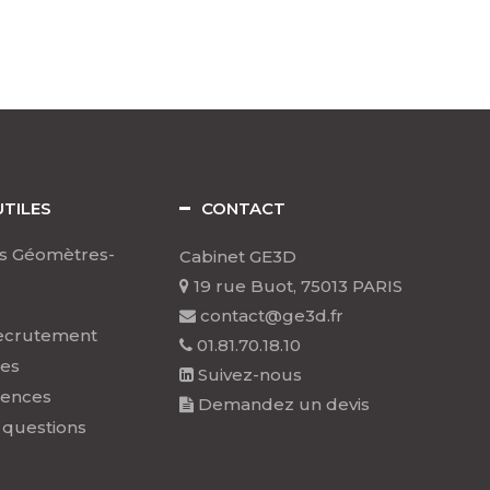
UTILES
CONTACT
s Géomètres-
Cabinet GE3D
19 rue Buot, 75013 PARIS
contact@ge3d.fr
ecrutement
01.81.70.18.10
les
Suivez-nous
rences
Demandez un devis
 questions