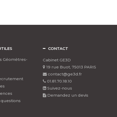
UTILES
CONTACT
s Géomètres-
Cabinet GE3D
19 rue Buot, 75013 PARIS
contact@ge3d.fr
ecrutement
01.81.70.18.10
les
Suivez-nous
rences
Demandez un devis
 questions