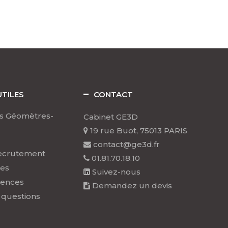
UTILES
CONTACT
s Géomètres-
Cabinet GE3D
19 rue Buot, 75013 PARIS
contact@ge3d.fr
ecrutement
01.81.70.18.10
les
Suivez-nous
rences
Demandez un devis
 questions