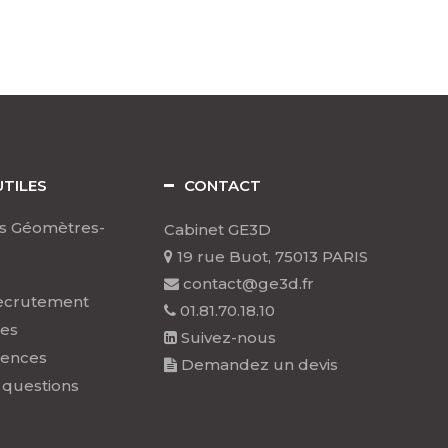
UTILES
CONTACT
s Géomètres-
Cabinet GE3D
19 rue Buot, 75013 PARIS
contact@ge3d.fr
ecrutement
01.81.70.18.10
les
Suivez-nous
rences
Demandez un devis
 questions