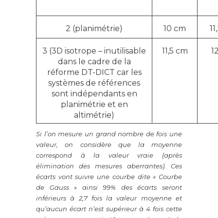
2 (planimétrie)
10 cm
11
3 (3D isotrope – inutilisable
11,5 cm
1
dans le cadre de la
réforme DT-DICT car les
systèmes de références
sont indépendants en
planimétrie et en
altimétrie)
Si l’on mesure un grand nombre de fois une
valeur, on considère que la moyenne
correspond à la valeur vraie (après
élimination des mesures aberrantes). Ces
écarts vont suivre une courbe dite « Courbe
de Gauss » ainsi 99% des écarts seront
inférieurs à 2,7 fois la valeur moyenne et
qu’aucun écart n’est supérieur à 4 fois cette