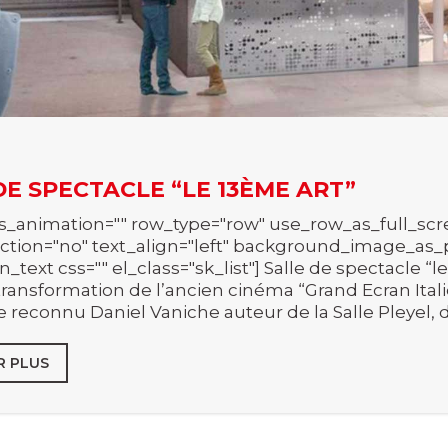
DE SPECTACLE “LE 13ÈME ART”
s_animation="" row_type="row" use_row_as_full_scre
ction="no" text_align="left" background_image_as_
_text css="" el_class="sk_list"] Salle de spectacle “
la transformation de l’ancien cinéma “Grand Ecran Itali
te reconnu Daniel Vaniche auteur de la Salle Pleyel, 
R PLUS