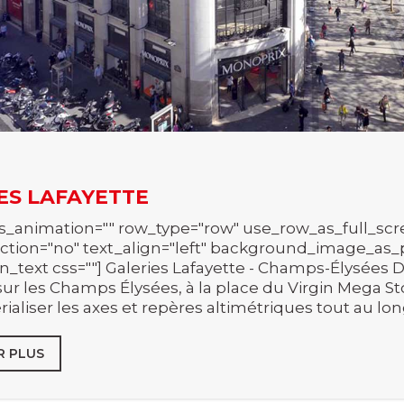
ES LAFAYETTE
s_animation="" row_type="row" use_row_as_full_scre
ction="no" text_align="left" background_image_as_
_text css=""] Galeries Lafayette - Champs-Élysées Da
sur les Champs Élysées, à la place du Virgin Mega S
ialiser les axes et repères altimétriques tout au long
R PLUS