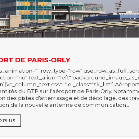
RT DE PARIS-ORLY
s_animation="" row_type="row" use_row_as_full_scre
tion="no" text_align="left" background_image_as_p
][vc_column_text css="" el_class="sk_list"] Aéroport
entités du BTP sur l’aéroport de Paris-Orly. Notamm
ion des pistes d'atterrissage et de décollage, des tra
tion de la nouvelle antenne de communication...
R PLUS