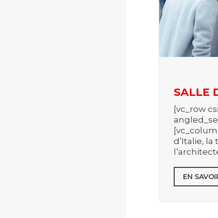
SALLE 
[vc_row cs
angled_se
[vc_column
d’Italie, 
l’architec
EN SAVOI