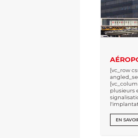
AÉROPO
[vc_row cs
angled_sec
[vc_column
plusieurs 
signalisat
l'implanta
EN SAVOI