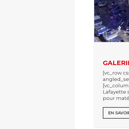
GALERI
[vc_row cs
angled_se
[vc_column
Lafayette 
pour matér
EN SAVOI