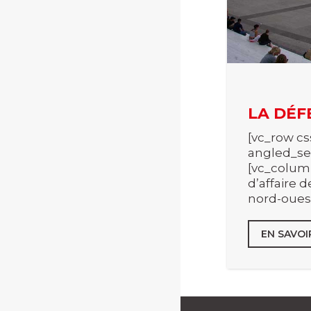
LA DÉF
[vc_row cs
angled_se
[vc_column
d’affaire 
nord-ouest
EN SAVOI