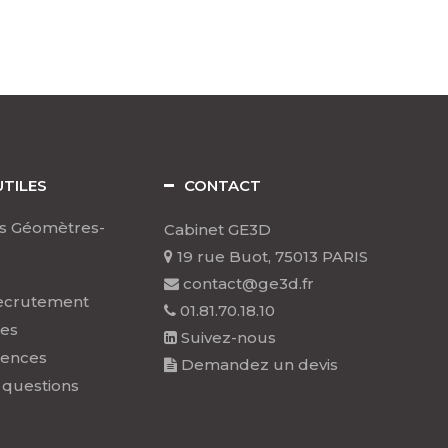
UTILES
CONTACT
s Géomètres-
Cabinet GE3D
19 rue Buot, 75013 PARIS
contact@ge3d.fr
ecrutement
01.81.70.18.10
les
Suivez-nous
rences
Demandez un devis
 questions