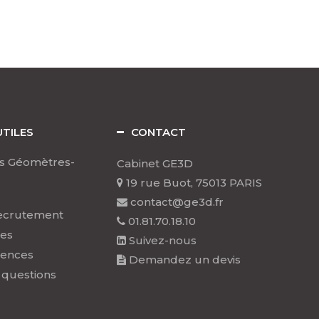
UTILES
CONTACT
s Géomètres-
Cabinet GE3D
19 rue Buot, 75013 PARIS
contact@ge3d.fr
ecrutement
01.81.70.18.10
les
Suivez-nous
rences
Demandez un devis
 questions