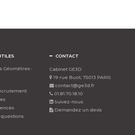
UTILES
CONTACT
s Géomètres-
Cabinet GE3D
19 rue Buot, 75013 PARIS
contact@ge3d.fr
ecrutement
01.81.70.18.10
les
Suivez-nous
rences
Demandez un devis
 questions