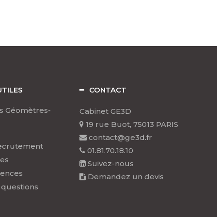
UTILES
CONTACT
s Géomètres-
Cabinet GE3D
19 rue Buot, 75013 PARIS
contact@ge3d.fr
ecrutement
01.81.70.18.10
les
Suivez-nous
rences
Demandez un devis
 questions